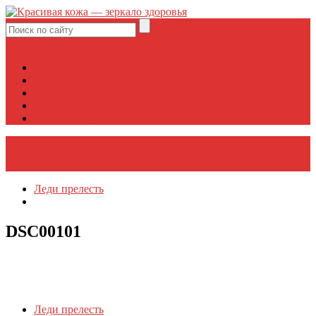
vk
Дом, семья, дети
Красота и здоровье
Любовь
Мода
Психология
Леди прелесть
DSC00101
Леди прелесть