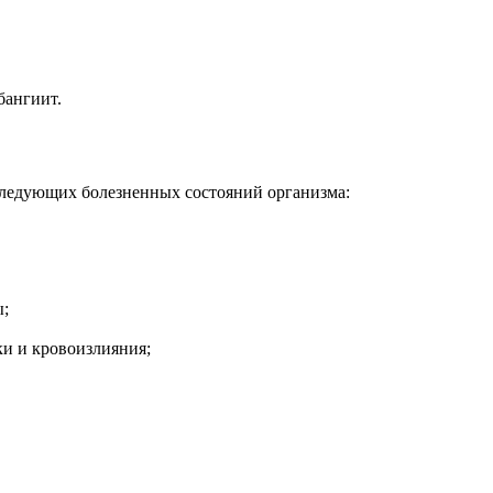
бангиит.
ледующих болезненных состояний организма:
ы;
ки и кровоизлияния;