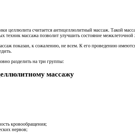
ики целлюлита считается антицеллюлитный массаж. Такой масса
ых техник массажа позволит улучшить состояние межклеточной 
ссаж показан, к сожалению, не всем. К его проведению имеются
едить.
вно разделить на три группы:
целлюлитному массажу
ность кровообращения;
ских нервов;