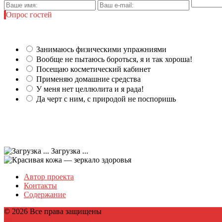
Опрос гостей
Занимаюсь физическими упражниями
Вообще не пытаюсь бороться, я и так хороша!
Посещаю косметический кабинет
Применяю домашние средства
У меня нет целлюлита и я рада!
Да черт с ним, с природой не поспоришь
Загрузка ...
Автор проекта
Контакты
Содержание
© 2026 Все права защищены
vk