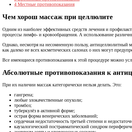
4
Местные противопоказания
Чем хорош массаж при целлюлите
Одним из наиболее эффективных средств лечения и профилакт
процессы лимфо- и кровообращения. А использование различн
Однако, несмотря на несомненную пользу, антицеллюлитный ма
как далеко не всех косметических салонах о них могут предупр
Все имеющиеся противопоказания к этой процедуре можно усло
Абсолютные противопоказания к анти
При их наличии массаж категорически нельзя делать. Это:
гангрена;
любые злокачественные опухоли;
тромбоз;
туберкулёз в активной форме;
острая форма венерических заболеваний;
сердечная недостаточность третьей степени и недостаточ
каузалогический постравматический синдром перифериче
аневризм аорты и кровеносных сосудов;