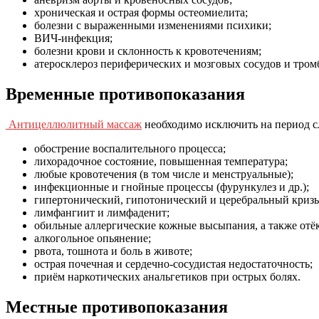
хроническая и острая формы остеомиелита;
болезни с выраженными изменениями психики;
ВИЧ-инфекция;
болезни крови и склонность к кровотечениям;
атеросклероз периферических и мозговых сосудов и тром
Временные противопоказания
Антицеллюлитный массаж
необходимо исключить на период с
обострение воспалительного процесса;
лихорадочное состояние, повышенная температура;
любые кровотечения (в том числе и менструальные);
инфекционные и гнойные процессы (фурункулез и др.);
гипертонический, гипотонический и церебральный криз
лимфангиит и лимфаденит;
обильные аллергические кожные высыпания, а также отё
алкогольное опьянение;
рвота, тошнота и боль в животе;
острая почечная и сердечно-сосудистая недостаточность;
приём наркотических анальгетиков при острых болях.
Местные противопоказания