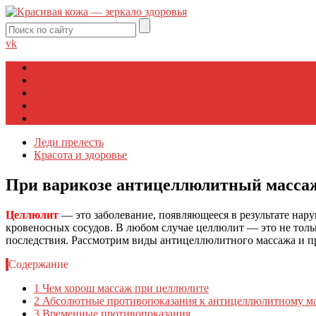
vk
Дом, семья, дети
Красота и здоровье
Любовь
Мода
Психология
Леди прелесть
Красота и здоровье
При варикозе антицеллюлитный масса
Целлюлит
— это заболевание, появляющееся в результате нар
кровеносных сосудов. В любом случае целлюлит — это не тольк
последствия. Рассмотрим виды антицеллюлитного массажа и п
Содержание
1
Чем хорош массаж при целлюлите
2
Абсолютные противопоказания к антицеллюлитному м
3
Временные противопоказания